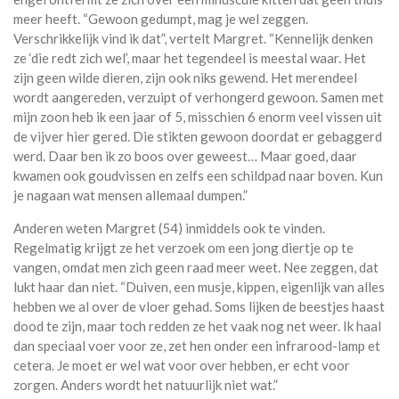
meer heeft. “Gewoon gedumpt, mag je wel zeggen.
Verschrikkelijk vind ik dat”, vertelt Margret. “Kennelijk denken
ze ‘die redt zich wel’, maar het tegendeel is meestal waar. Het
zijn geen wilde dieren, zijn ook niks gewend. Het merendeel
wordt aangereden, verzuipt of verhongerd gewoon. Samen met
mijn zoon heb ik een jaar of 5, misschien 6 enorm veel vissen uit
de vijver hier gered. Die stikten gewoon doordat er gebaggerd
werd. Daar ben ik zo boos over geweest… Maar goed, daar
kwamen ook goudvissen en zelfs een schildpad naar boven. Kun
je nagaan wat mensen allemaal dumpen.”
Anderen weten Margret (54) inmiddels ook te vinden.
Regelmatig krijgt ze het verzoek om een jong diertje op te
vangen, omdat men zich geen raad meer weet. Nee zeggen, dat
lukt haar dan niet. “Duiven, een musje, kippen, eigenlijk van alles
hebben we al over de vloer gehad. Soms lijken de beestjes haast
dood te zijn, maar toch redden ze het vaak nog net weer. Ik haal
dan speciaal voer voor ze, zet hen onder een infrarood-lamp et
cetera. Je moet er wel wat voor over hebben, er echt voor
zorgen. Anders wordt het natuurlijk niet wat.”