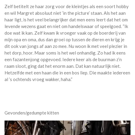
Zelf betitelt ze haar zorg voor de kleintjes als een soort hobby
en wil Margret absoluut niet ‘in the picture’ staan. Als het aan
haar ligt, is het veel belangrijker dat men eens leert dat het om
levende wezens gaat en niet om handelswaar of speelgoed. “Ik
doe wat ik kan. Zelf kwam ik vroeger vaak op de boerderij van
mijn opa en oma, dus dan groei op tussen de dieren en krijg je
dit ook van jongs af aan zo mee. Nu woon ik met veel plezier in
het dorp, hoor. Maar soms is het wel onhandig. Zo had ik eens
een fazantenjong opgevoed. Iedere keer als de buurman z’n
raam sloot, ging dat het enorm aan. Dat kan natuurlijk niet.
Hetzelfde met een haan die in een bos liep. Die maakte iedereen
al ’s ochtends vroeg wakker, haha.”
Gevonden/gedumpte kitten