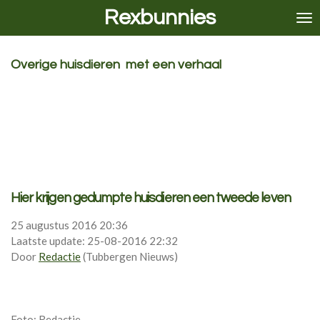
Rexbunnies
Ga
direct
naar
de
Overige huisdieren met een verhaal
hoofdinhoud
Hier krijgen gedumpte huisdieren een tweede leven
25 augustus
2016 20:36
Laatste update: 25-08-2016 22:32
Door
Redactie
(Tubbergen Nieuws)
Foto: Redactie