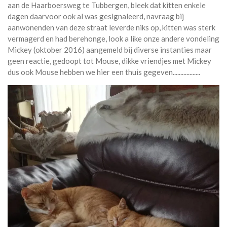
aan de Haarboersweg te Tubbergen, bleek dat kitten enkele
dagen daarvoor ook al was gesignaleerd, navraag bij
aanwonenden van deze straat leverde niks op, kitten was sterk
vermagerd en had berehonge, look a like onze andere vondeling
Mickey (oktober 2016) aangemeld bij diverse instanties maar
geen reactie, gedoopt tot Mouse, dikke vriendjes met Mickey
dus ook Mouse hebben we hier een thuis gegeven..................