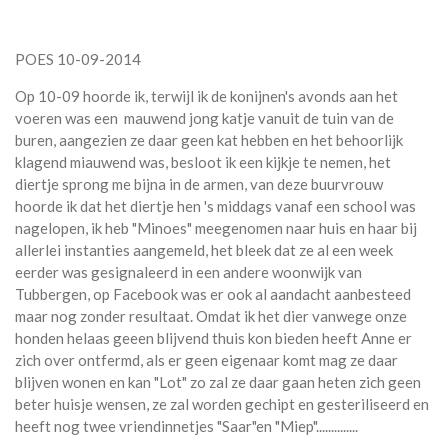
POES 10-09-2014
Op 10-09 hoorde ik, terwijl ik de konijnen's avonds aan het
voeren was een mauwend jong katje vanuit de tuin van de
buren, aangezien ze daar geen kat hebben en het behoorlijk
klagend miauwend was, besloot ik een kijkje te nemen, het
diertje sprong me bijna in de armen, van deze buurvrouw
hoorde ik dat het diertje hen 's middags vanaf een school was
nagelopen, ik heb "Minoes" meegenomen naar huis en haar bij
allerlei instanties aangemeld, het bleek dat ze al een week
eerder was gesignaleerd in een andere woonwijk van
Tubbergen, op Facebook was er ook al aandacht aanbesteed
maar nog zonder resultaat. Omdat ik het dier vanwege onze
honden helaas geeen blijvend thuis kon bieden heeft Anne er
zich over ontfermd, als er geen eigenaar komt mag ze daar
blijven wonen en kan "Lot" zo zal ze daar gaan heten zich geen
beter huisje wensen, ze zal worden gechipt en gesteriliseerd en
heeft nog twee vriendinnetjes "Saar"en "Miep"..............