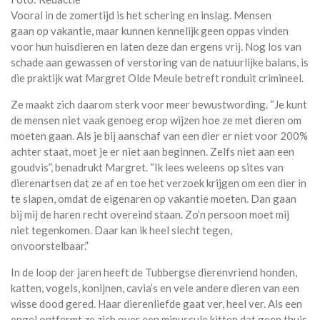
Vooral in de zomertijd is het schering en inslag. Mensen
gaan op vakantie, maar kunnen kennelijk geen oppas vinden
voor hun huisdieren en laten deze dan ergens vrij. Nog los van
schade aan gewassen of verstoring van de natuurlijke balans, is
die praktijk wat Margret Olde Meule betreft ronduit crimineel.
Ze maakt zich daarom sterk voor meer bewustwording. “Je kunt
de mensen niet vaak genoeg erop wijzen hoe ze met dieren om
moeten gaan. Als je bij aanschaf van een dier er niet voor 200%
achter staat, moet je er niet aan beginnen. Zelfs niet aan een
goudvis”, benadrukt Margret. “Ik lees weleens op sites van
dierenartsen dat ze af en toe het verzoek krijgen om een dier in
te slapen, omdat de eigenaren op vakantie moeten. Dan gaan
bij mij de haren recht overeind staan. Zo’n persoon moet mij
niet tegenkomen. Daar kan ik heel slecht tegen,
onvoorstelbaar.”
In de loop der jaren heeft de Tubbergse dierenvriend honden,
katten, vogels, konijnen, cavia’s en vele andere dieren van een
wisse dood gered. Haar dierenliefde gaat ver, heel ver. Als een
engel ontfermt ze zich over een minuscule kitten dat geen thuis